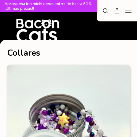
Aprovecha los michi descuentos de hasta 50%
¡Últimas piezas!!
Collares